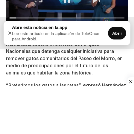
00:01
02:26
Abre esta noticia en la app
×
Abrir
Lee este artículo en la aplicación de TeleOnce
0
El comisionado residente en Washington,
Pablo José
para Android.
of
Hernández
, solicitó al
Servicio de Parques
2
minutes,
Nacionales
que detenga cualquier iniciativa para
26
remover gatos comunitarios del
Paseo del Morro
, en
seconds
medio de preocupaciones por el futuro de los
animales que habitan la zona histórica.
“Preferimos los gatos a las ratas”, expresó Hernández
al reaccionar a versiones sobre posibles acciones
federales dirigidas a trasladar o eliminar la población
felina del área.
La organización encargada por años del rescate,
esterilización y retorno de estos animales manifestó
preocupación ante la posibilidad de que muchos