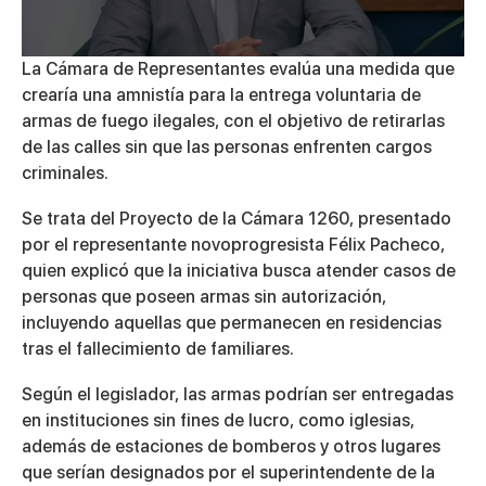
0
La Cámara de Representantes evalúa una medida que
seconds
crearía una amnistía para la entrega voluntaria de
of
3
armas de fuego ilegales, con el objetivo de retirarlas
minutes,
de las calles sin que las personas enfrenten cargos
37
seconds
criminales.
Se trata del Proyecto de la Cámara 1260, presentado
por el representante novoprogresista
Félix Pacheco
,
quien explicó que la iniciativa busca atender casos de
personas que poseen armas sin autorización,
incluyendo aquellas que permanecen en residencias
tras el fallecimiento de familiares.
Según el legislador, las armas podrían ser entregadas
en instituciones sin fines de lucro, como iglesias,
además de estaciones de bomberos y otros lugares
que serían designados por el superintendente de la