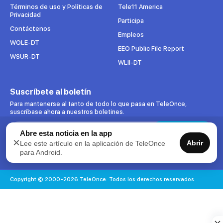
pestaña
pestaña
pestaña
pestaña
Términos de uso y Políticas de
Tele11 America
Privacidad
Participa
Contáctenos
Empleos
WOLE-DT
EEO Public File Report
WSUR-DT
WLII-DT
Suscríbete al boletín
Para mantenerse al tanto de todo lo que pasa en TeleOnce,
suscríbase ahora a nuestros boletines.
Search:
Suscribirse
Abre esta noticia en la app
×
Abrir
Lee este artículo en la aplicación de TeleOnce
para Android.
Acepto uso de datos
Copyright © 2000-2026 TeleOnce. Todos los derechos reservados.