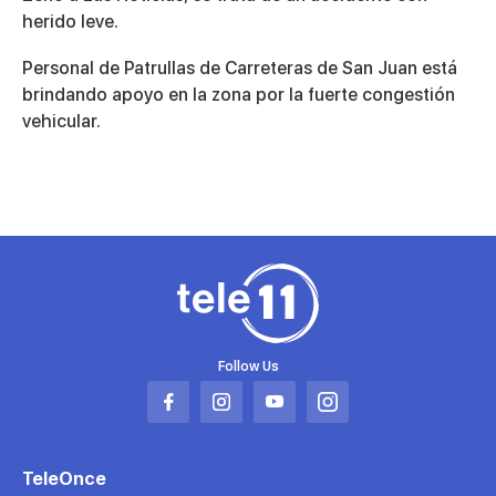
herido leve.
Personal de Patrullas de Carreteras de San Juan está
brindando apoyo en la zona por la fuerte congestión
vehicular.
Follow Us
Abrir
Abrir
Abrir
Abrir
en
en
en
en
una
una
una
una
TeleOnce
nueva
nueva
nueva
nueva