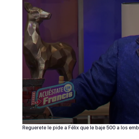
0
Reguerete le pide a Félix que le baje 500 a los emb
seconds
of