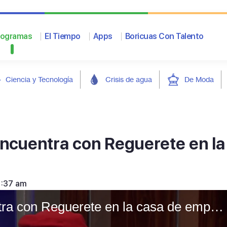
rogramas
El Tiempo
Apps
Boricuas Con Talento
Ciencia y Tecnología
Crisis de agua
De Moda
encuentra con Reguerete en la
1:37 am
Félix "el embustero" se encuentra con Reguerete en la casa de empeño