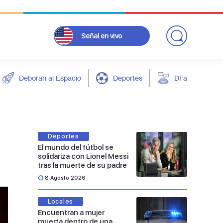
Señal
en vivo
Deborah al Espacio
Deportes
DFarándula
Deportes
El mundo del fútbol se
solidariza con Lionel Messi
tras la muerte de su padre
8 Agosto 2026
Locales
Encuentran a mujer
muerta dentro de una