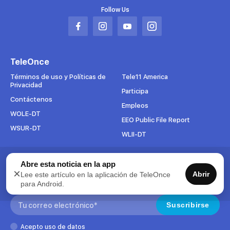
Follow Us
Abrir
Abrir
Abrir
Abrir
en
en
en
en
una
una
una
una
TeleOnce
nueva
nueva
nueva
nueva
pestaña
pestaña
pestaña
pestaña
Términos de uso y Políticas de
Tele11 America
Privacidad
Participa
Contáctenos
Empleos
WOLE-DT
EEO Public File Report
WSUR-DT
WLII-DT
Abre esta noticia en la app
Suscríbete al boletín
×
Abrir
Lee este artículo en la aplicación de TeleOnce
Para mantenerse al tanto de todo lo que pasa en TeleOnce,
para Android.
suscríbase ahora a nuestros boletines.
Search:
Suscribirse
Acepto uso de datos