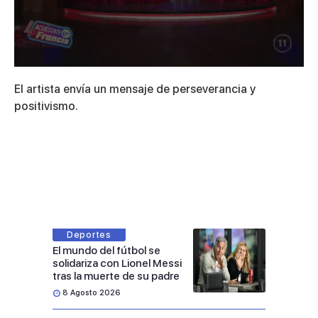
0
seconds
El artista envía un mensaje de perseverancia y
of
5
positivismo.
minutes,
44
seconds
Deportes
El mundo del fútbol se
solidariza con Lionel Messi
tras la muerte de su padre
8 Agosto 2026