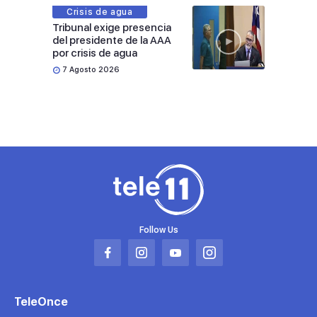
Crisis de agua
Tribunal exige presencia
del presidente de la AAA
por crisis de agua
7 Agosto 2026
Follow Us
Abrir
Abrir
Abrir
Abrir
en
en
en
en
una
una
una
una
TeleOnce
nueva
nueva
nueva
nueva