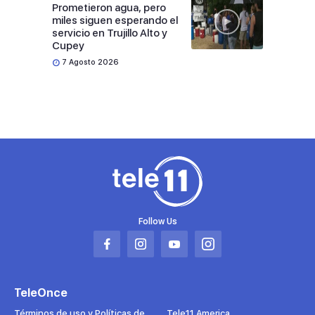
Prometieron agua, pero
miles siguen esperando el
servicio en Trujillo Alto y
Cupey
7 Agosto 2026
Follow Us
Abrir
Abrir
Abrir
Abrir
en
en
en
en
una
una
una
una
TeleOnce
nueva
nueva
nueva
nueva
pestaña
pestaña
pestaña
pestaña
Términos de uso y Políticas de
Tele11 America