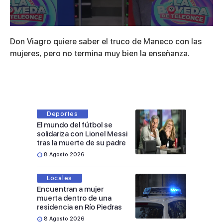
0
seconds
Don Viagro quiere saber el truco de Maneco con las
of
3
mujeres, pero no termina muy bien la enseñanza.
minutes,
19
seconds
Deportes
El mundo del fútbol se
solidariza con Lionel Messi
tras la muerte de su padre
8 Agosto 2026
Locales
Encuentran a mujer
muerta dentro de una
residencia en Río Piedras
8 Agosto 2026