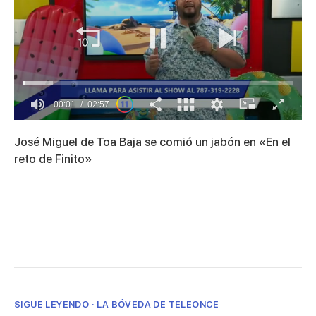
00:01
02:57
0
seconds
José Miguel de Toa Baja se comió un jabón en «En el
of
2
reto de Finito»
minutes,
57
seconds
SIGUE LEYENDO · LA BÓVEDA DE TELEONCE