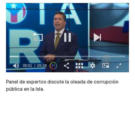
00:01
05:28
0
seconds
Panel de expertos discute la oleada de corrupción
of
5
pública en la Isla.
minutes,
28
seconds