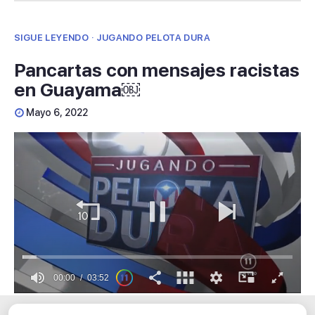
SIGUE LEYENDO · JUGANDO PELOTA DURA
Pancartas con mensajes racistas
en Guayama￼
Mayo 6, 2022
00:01
03:52
0
seconds