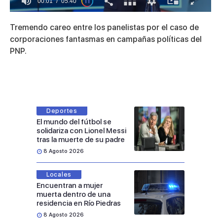
00:01
05:40
0
of
Tremendo careo entre los panelistas por el caso de
5
minutes,
corporaciones fantasmas en campañas políticas del
40
PNP.
seconds
Deportes
El mundo del fútbol se
solidariza con Lionel Messi
tras la muerte de su padre
8 Agosto 2026
Locales
Encuentran a mujer
muerta dentro de una
residencia en Río Piedras
8 Agosto 2026