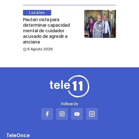
Locales
Pautan vista para
determinar capacidad
mental de cuidador
acusado de agredir a
anciana
6 Agosto 2026
Follow Us
Abrir
Abrir
Abrir
Abrir
en
en
en
en
una
una
una
una
TeleOnce
nueva
nueva
nueva
nueva