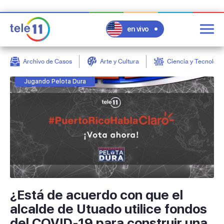
en vivo
Archivo de Casos
Arte y Cultura
Ciencia y Tecnologí
post
Jugando Pelota Dura
¿Está de acuerdo con que el
alcalde de Utuado utilice fondos
del COVID-19 para construir una