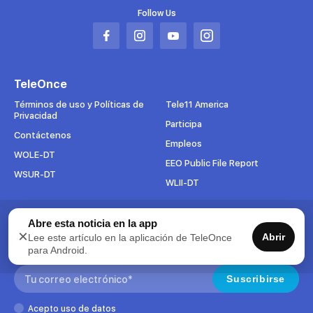
Follow Us
Abrir
Abrir
Abrir
Abrir
en
en
en
en
una
una
una
una
TeleOnce
nueva
nueva
nueva
nueva
pestaña
pestaña
pestaña
pestaña
Términos de uso y Políticas de
Tele11 America
Privacidad
Participa
Contáctenos
Empleos
WOLE-DT
EEO Public File Report
WSUR-DT
WLII-DT
Abre esta noticia en la app
Suscríbete al boletín
×
Abrir
Lee este artículo en la aplicación de TeleOnce
Para mantenerse al tanto de todo lo que pasa en TeleOnce,
para Android.
suscríbase ahora a nuestros boletines.
Search:
Suscribirse
Acepto uso de datos