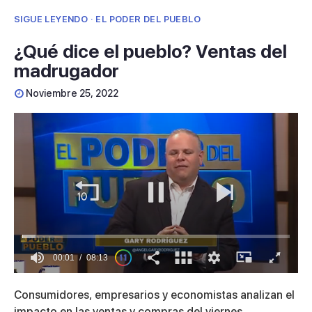
SIGUE LEYENDO · EL PODER DEL PUEBLO
¿Qué dice el pueblo? Ventas del
madrugador
Noviembre 25, 2022
00:01
08:13
0
seconds
Consumidores, empresarios y economistas analizan el
of
8
impacto en las ventas y compras del viernes