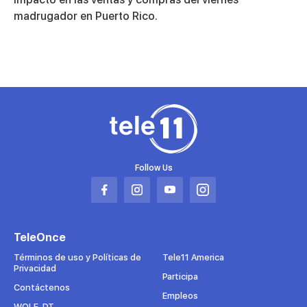
minutes,
madrugador en Puerto Rico.
13
seconds
Follow Us
Abrir
Abrir
Abrir
Abrir
en
en
en
en
una
una
una
una
TeleOnce
nueva
nueva
nueva
nueva
pestaña
pestaña
pestaña
pestaña
Términos de uso y Políticas de
Tele11 America
Privacidad
Participa
Contáctenos
Empleos
WOLE-DT