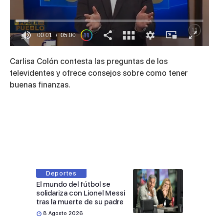
00:01
05:00
0
of
Carlisa Colón contesta las preguntas de los
5
minutes,
televidentes y ofrece consejos sobre como tener
0
buenas finanzas.
Deportes
El mundo del fútbol se
solidariza con Lionel Messi
tras la muerte de su padre
8 Agosto 2026