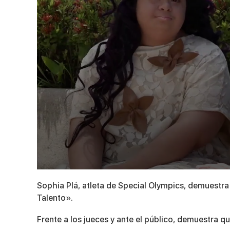
0
seconds
Sophia Plá, atleta de Special Olympics, demuestra 
of
3
Talento».
minutes,
41
Frente a los jueces y ante el público, demuestra 
seconds
Volume