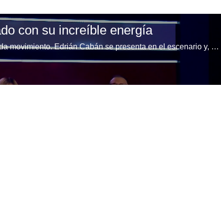
ado con su increíble energía
Su sueño es ser coreógrafo y lo demuestra con cada movimiento. Edrián Cabán se presenta en el escenario y, tras una breve conversación con los jueces, ofrece una actuación de baile llena de energía, técnica y pasión que cautiva a todos los presentes.