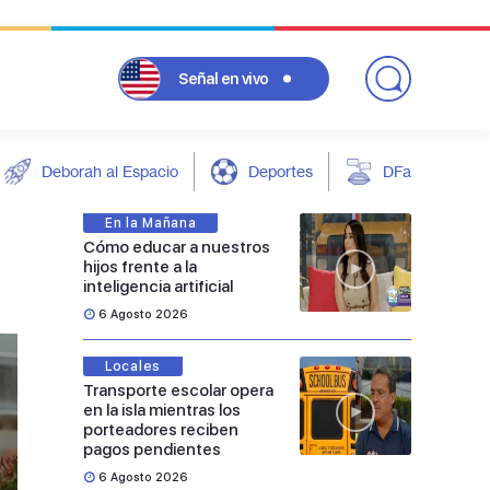
Señal
en vivo
Deborah al Espacio
Deportes
DFarándula
En la Mañana
Cómo educar a nuestros
hijos frente a la
inteligencia artificial
6 Agosto 2026
Locales
Transporte escolar opera
en la isla mientras los
porteadores reciben
pagos pendientes
6 Agosto 2026