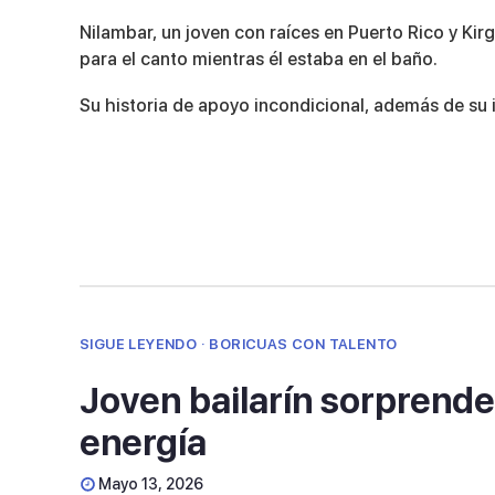
6
minutes,
Nilambar, un joven con raíces en Puerto Rico y Kir
49
para el canto mientras él estaba en el baño.
seconds
Volume
90%
Su historia de apoyo incondicional, además de su i
SIGUE LEYENDO · BORICUAS CON TALENTO
Joven bailarín sorprende 
energía
Mayo 13, 2026