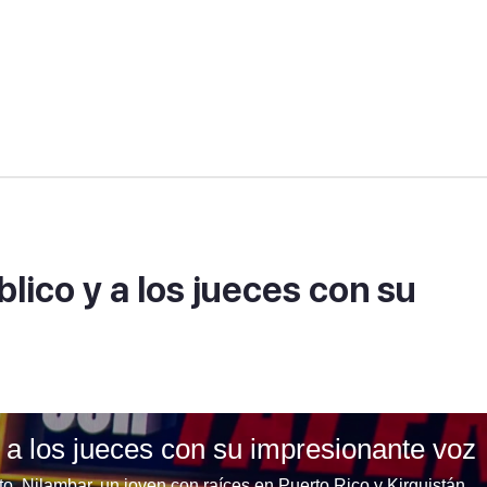
lico y a los jueces con su
y a los jueces con su impresionante voz
Una audición que se convierte en un emotivo tributo. Nilambar, un joven con raíces en Puerto Rico y Kirguistán, revela que fue su madre quien descubrió su talento para el canto mientras él estaba en el baño. Su historia de apoyo incondicional conmueve a los jueces y al público.