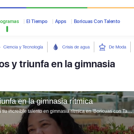
rogramas
El Tiempo
Apps
Boricuas Con Talento
Ciencia y Tecnología
Crisis de agua
De Moda
s y triunfa en la gimnasia
iunfa en la gimnasia rítmica
Sophia Plá, atleta de Special Olympics, demuestra su increíble talento en gimnasia rítmica en 'Boricuas con Talento'. Acompáñala en su inspirador camino de superación y pasión.