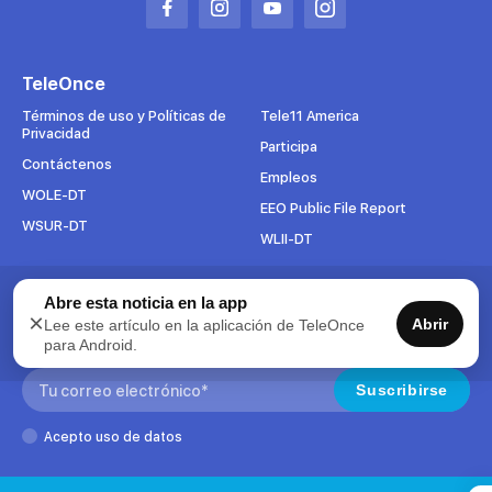
Abrir
Abrir
Abrir
Abrir
en
en
en
en
una
una
una
una
TeleOnce
nueva
nueva
nueva
nueva
pestaña
pestaña
pestaña
pestaña
Términos de uso y Políticas de
Tele11 America
Privacidad
Participa
Contáctenos
Empleos
WOLE-DT
EEO Public File Report
WSUR-DT
WLII-DT
Abre esta noticia en la app
Suscríbete al boletín
×
Abrir
Lee este artículo en la aplicación de TeleOnce
Para mantenerse al tanto de todo lo que pasa en TeleOnce,
para Android.
suscríbase ahora a nuestros boletines.
Search:
Suscribirse
Acepto uso de datos