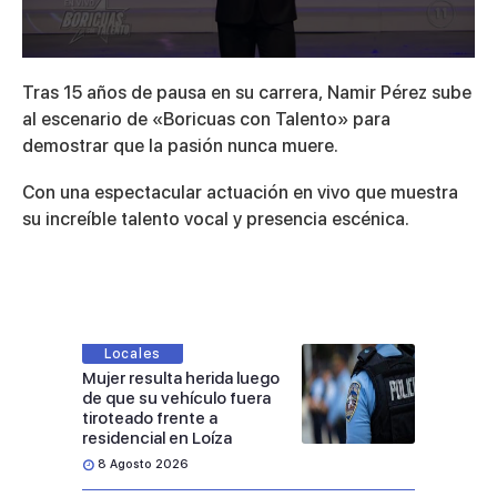
0
seconds
Tras 15 años de pausa en su carrera, Namir Pérez sube
of
4
al escenario de «Boricuas con Talento» para
minutes,
demostrar que la pasión nunca muere.
21
seconds
Con una espectacular actuación en vivo que muestra
su increíble talento vocal y presencia escénica.
Locales
Mujer resulta herida luego
de que su vehículo fuera
tiroteado frente a
residencial en Loíza
8 Agosto 2026