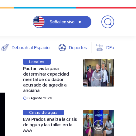
Señal
en vivo
Deborah al Espacio
Deportes
DFarándula
Locales
Pautan vista para
determinar capacidad
mental de cuidador
acusado de agredir a
anciana
6 Agosto 2026
Crisis de agua
Eva Prados analiza la crisis
de agua y las fallas en la
AAA