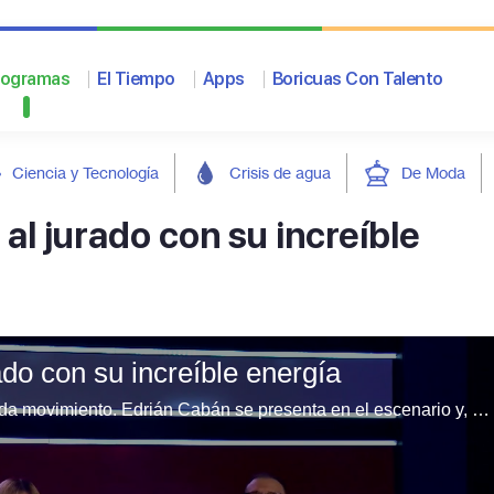
rogramas
El Tiempo
Apps
Boricuas Con Talento
Ciencia y Tecnología
Crisis de agua
De Moda
al jurado con su increíble
ado con su increíble energía
Su sueño es ser coreógrafo y lo demuestra con cada movimiento. Edrián Cabán se presenta en el escenario y, tras una breve conversación con los jueces, ofrece una actuación de baile llena de energía, técnica y pasión que cautiva a todos los presentes.