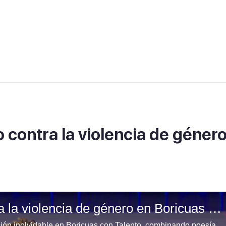
o contra la violencia de géner
Angelika Montijo: un grito contra la violencia de género en Boricuas con Talento
Angelika Montijo, de Guaynabo, ofrece una actuación inolvidable en Boricuas con Talento, combinando poesía, canto y percusión para entregar un poderoso y conmovedor mensaje en contra de la violencia de género, dejando al jurado y al público profundamente impactados.