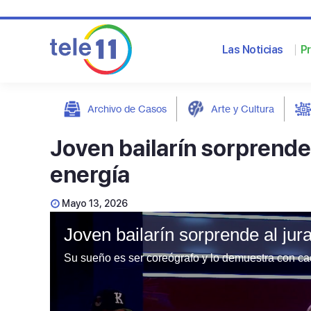
Las Noticias
P
Archivo de Casos
Arte y Cultura
post
Joven bailarín sorprende 
energía
Mayo 13, 2026
Joven bailarín sorprende al jur