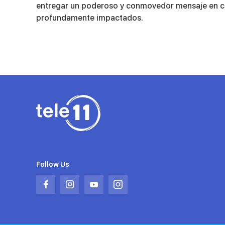
5
entregar un poderoso y conmovedor mensaje en cont
minutes,
profundamente impactados.
2
seconds
Volume
90%
Follow Us
Abrir
Abrir
Abrir
Abrir
en
en
en
en
una
una
una
una
nueva
nueva
nueva
nueva