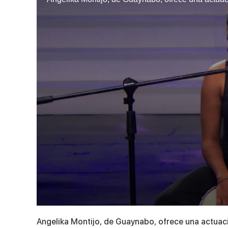
0
seconds
Angelika Montijo, de Guaynabo, ofrece una actuac
of