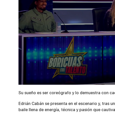
0
seconds
Su sueño es ser coreógrafo y lo demuestra con c
of
3
minutes,
Edrián Cabán se presenta en el escenario y, tras u
28
baile llena de energía, técnica y pasión que cautiv
seconds
Volume