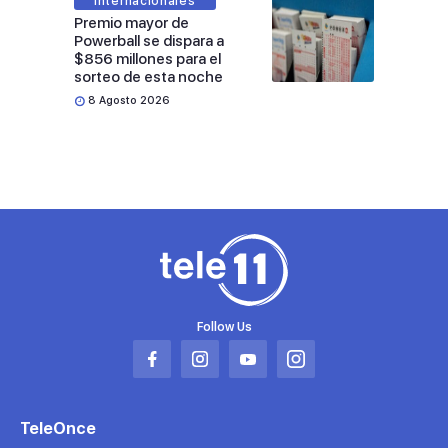
Internacionales
Premio mayor de
Powerball se dispara a
$856 millones para el
sorteo de esta noche
8 Agosto 2026
Follow Us
Abrir
Abrir
Abrir
Abrir
en
en
en
en
una
una
una
una
TeleOnce
nueva
nueva
nueva
nueva