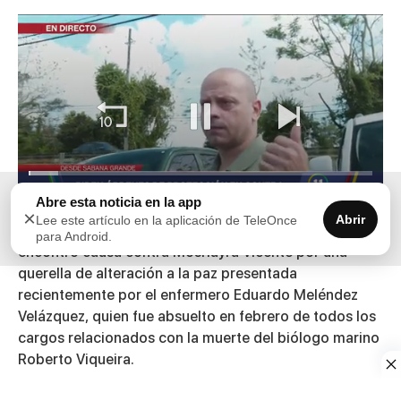
00:00
01:32
Abre esta noticia en la app
×
Abrir
Lee este artículo en la aplicación de TeleOnce
0
El Tribunal de Primera Instancia de
Sabana Grande
no
para Android.
of
encontró causa contra
Moshayra Vicente
por una
1
minute,
querella de alteración a la paz presentada
32
recientemente por el enfermero
Eduardo Meléndez
seconds
Velázquez
, quien fue absuelto en febrero de todos los
cargos relacionados con la muerte del biólogo marino
Roberto Viqueira
.
La controversia fue atendida durante la mañana como