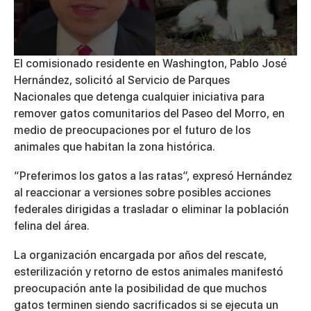
0
El comisionado residente en Washington,
Pablo José
seconds
Hernández
, solicitó al
Servicio de Parques
of
2
Nacionales
que detenga cualquier iniciativa para
minutes,
remover gatos comunitarios del
Paseo del Morro
, en
26
seconds
medio de preocupaciones por el futuro de los
animales que habitan la zona histórica.
“Preferimos los gatos a las ratas”, expresó Hernández
al reaccionar a versiones sobre posibles acciones
federales dirigidas a trasladar o eliminar la población
felina del área.
La organización encargada por años del rescate,
esterilización y retorno de estos animales manifestó
preocupación ante la posibilidad de que muchos
gatos terminen siendo sacrificados si se ejecuta un