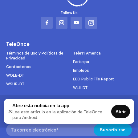
Follow Us
Abrir
Abrir
Abrir
Abrir
en
en
en
en
una
una
una
una
TeleOnce
nueva
nueva
nueva
nueva
pestaña
pestaña
pestaña
pestaña
Términos de uso y Políticas de
Tele11 America
Privacidad
Participa
Contáctenos
Empleos
WOLE-DT
EEO Public File Report
WSUR-DT
WLII-DT
Suscríbete al boletín
Abre esta noticia en la app
×
Abrir
Lee este artículo en la aplicación de TeleOnce
Para mantenerse al tanto de todo lo que pasa en TeleOnce,
para Android.
suscríbase ahora a nuestros boletines.
Search:
Suscribirse