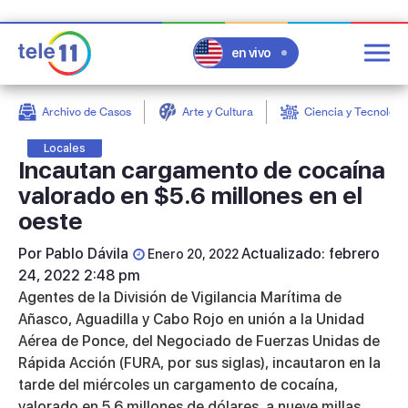
en vivo
Archivo de Casos
Arte y Cultura
Ciencia y Tecnologí
post
Locales
Incautan cargamento de cocaína
valorado en $5.6 millones en el
oeste
Por
Pablo Dávila
Actualizado: febrero
Enero 20, 2022
24, 2022 2:48 pm
Agentes de la División de Vigilancia Marítima de
Añasco, Aguadilla y Cabo Rojo en unión a la Unidad
Aérea de Ponce, del Negociado de Fuerzas Unidas de
Rápida Acción (FURA, por sus siglas), incautaron en la
tarde del miércoles un cargamento de cocaína,
valorado en 5.6 millones de dólares, a nueve millas