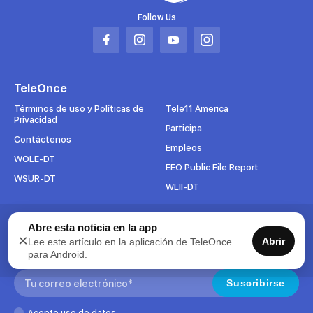
Follow Us
Abrir
Abrir
Abrir
Abrir
en
en
en
en
una
una
una
una
TeleOnce
nueva
nueva
nueva
nueva
pestaña
pestaña
pestaña
pestaña
Términos de uso y Políticas de
Tele11 America
Privacidad
Participa
Contáctenos
Empleos
WOLE-DT
EEO Public File Report
WSUR-DT
WLII-DT
Abre esta noticia en la app
Suscríbete al boletín
×
Abrir
Lee este artículo en la aplicación de TeleOnce
Para mantenerse al tanto de todo lo que pasa en TeleOnce,
para Android.
suscríbase ahora a nuestros boletines.
Search:
Suscribirse