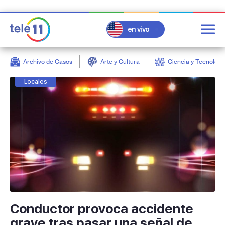
en vivo
Archivo de Casos
Arte y Cultura
Ciencia y Tecnologí
post
Locales
Conductor provoca accidente
grave tras pasar una señal de