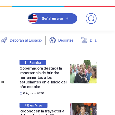
Señal
en vivo
Deborah al Espacio
Deportes
DFarándula
En Familia
Gobernadora destaca la
importancia de brindar
herramientas a los
aba
estudiantes en el inicio del
año escolar
6 Agosto 2026
ó
PR en Vivo
Reconocen la trayectoria