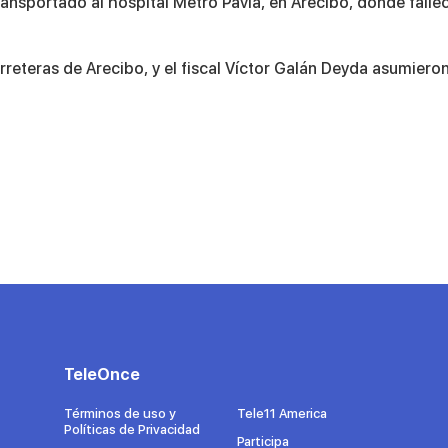
ransportado al hospital Metro Pavía, en Arecibo, donde falle
rreteras de Arecibo, y el fiscal Víctor Galán Deyda asumiero
TeleOnce
Términos de uso y
Tele11 America
Políticas de Privacidad
Participa