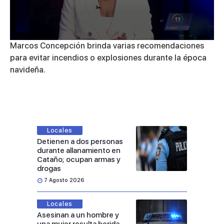
0
Marcos Concepción brinda varias recomendaciones
seconds
para evitar incendios o explosiones durante la época
of
4
navideña.
minutes,
48
seconds
Locales
Detienen a dos personas
durante allanamiento en
Cataño; ocupan armas y
drogas
7 Agosto 2026
Locales
Asesinan a un hombre y