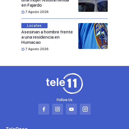
una mujer resulta herida
en Fajardo
7 Agosto 2026
Locales
Asesinan a hombre frente
a una residencia en
Humacao
7 Agosto 2026
Follow Us
Abrir
Abrir
Abrir
Abrir
en
en
en
en
una
una
una
una