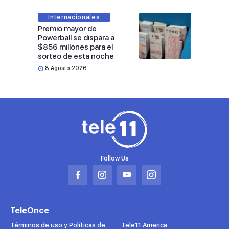
Internacionales
Premio mayor de
Powerball se dispara a
$856 millones para el
sorteo de esta noche
8 Agosto 2026
Follow Us
Abrir
Abrir
Abrir
Abrir
en
en
en
en
una
una
una
una
TeleOnce
nueva
nueva
nueva
nueva
pestaña
pestaña
pestaña
pestaña
Términos de uso y Políticas de
Tele11 America