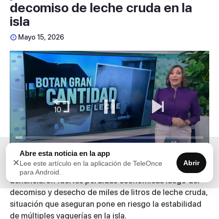
decomiso de leche cruda en la
isla
Mayo 15, 2026
00:00
03:39
Abre esta noticia en la app
×
Abrir
Lee este artículo en la aplicación de TeleOnce
0
Ganaderos de distintas regiones de Puerto Rico
para Android.
seconds
denunciaron fuertes pérdidas económicas luego del
of
3
decomiso y desecho de miles de litros de leche cruda,
minutes,
situación que aseguran pone en riesgo la estabilidad
39
seconds
de múltiples vaquerías en la isla.