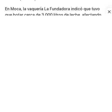
En Moca, la vaquería La Fundadora indicó que tuvo
que botar cerca de 3,000 litros de leche, afectando
directamente su capacidad para cubrir gastos
operacionales como nómina, préstamos y alimento
para el ganado.
Productores advirtieron que, ante la falta de margen
económico, algunos se ven obligados a reducir costos
esenciales, incluyendo la alimentación de las vacas o
el recorte de personal, medidas que podrían impactar
tanto la salud animal como la continuidad de las
operaciones.
Según explicó el sector, la leche cruda no puede
venderse sin pasar por procesos de pasteurización,
transporte y procesamiento, por lo que cualquier
exceso de producción termina siendo decomisado y
descartado.