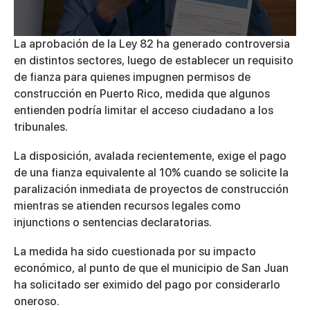
0
La aprobación de la
Ley 82
ha generado controversia
seconds
en distintos sectores, luego de establecer un requisito
of
6
de fianza para quienes impugnen permisos de
minutes,
construcción en Puerto Rico, medida que algunos
36
seconds
entienden podría limitar el acceso ciudadano a los
tribunales.
La disposición, avalada recientemente, exige el pago
de una fianza equivalente al 10% cuando se solicite la
paralización inmediata de proyectos de construcción
mientras se atienden recursos legales como
injunctions o sentencias declaratorias.
La medida ha sido cuestionada por su impacto
económico, al punto de que el municipio de San Juan
ha solicitado ser eximido del pago por considerarlo
oneroso.