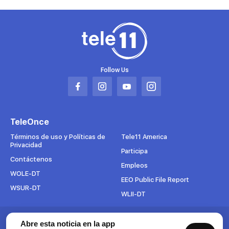
Follow Us
Abrir
Abrir
Abrir
Abrir
en
en
en
en
una
una
una
una
TeleOnce
nueva
nueva
nueva
nueva
pestaña
pestaña
pestaña
pestaña
Términos de uso y Políticas de
Tele11 America
Privacidad
Participa
Contáctenos
Empleos
WOLE-DT
EEO Public File Report
WSUR-DT
WLII-DT
Abre esta noticia en la app
Suscríbete al boletín