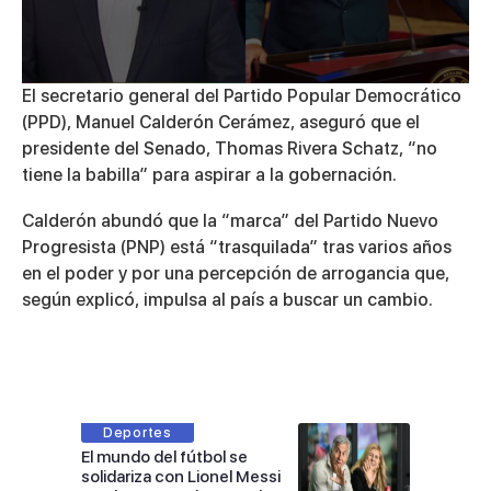
0
El secretario general del Partido Popular Democrático
seconds
(PPD), Manuel Calderón Cerámez, aseguró que el
of
3
presidente del Senado, Thomas Rivera Schatz, “no
minutes,
tiene la babilla” para aspirar a la gobernación.
25
seconds
Calderón abundó que la “marca” del Partido Nuevo
Progresista (PNP) está “trasquilada” tras varios años
en el poder y por una percepción de arrogancia que,
según explicó, impulsa al país a buscar un cambio.
Deportes
El mundo del fútbol se
solidariza con Lionel Messi