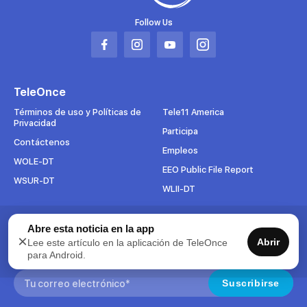
Follow Us
Abrir
Abrir
Abrir
Abrir
en
en
en
en
una
una
una
una
TeleOnce
nueva
nueva
nueva
nueva
pestaña
pestaña
pestaña
pestaña
Términos de uso y Políticas de
Tele11 America
Privacidad
Participa
Contáctenos
Empleos
WOLE-DT
EEO Public File Report
WSUR-DT
WLII-DT
Abre esta noticia en la app
Suscríbete al boletín
×
Abrir
Lee este artículo en la aplicación de TeleOnce
Para mantenerse al tanto de todo lo que pasa en TeleOnce,
para Android.
suscríbase ahora a nuestros boletines.
Search:
Suscribirse