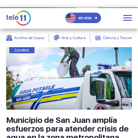
en vivo
Archivo de Casos
Arte y Cultura
Ciencia y Tecnologí
post
Locales
Municipio de San Juan amplía
esfuerzos para atender crisis de
agua en la zona metropolitana