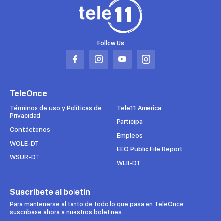
Follow Us
Abrir
Abrir
Abrir
Abrir
en
en
en
en
una
una
una
una
TeleOnce
nueva
nueva
nueva
nueva
pestaña
pestaña
pestaña
pestaña
Términos de uso y Políticas de
Tele11 America
Privacidad
Participa
Contáctenos
Empleos
WOLE-DT
EEO Public File Report
WSUR-DT
WLII-DT
Suscríbete al boletín
Para mantenerse al tanto de todo lo que pasa en TeleOnce,
suscríbase ahora a nuestros boletines.