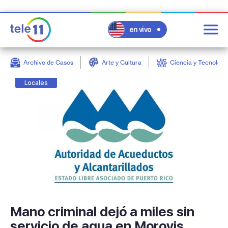
en vivo
Archivo de Casos
Arte y Cultura
Ciencia y Tecnologí
post
Locales
Mano criminal dejó a miles sin
servicio de agua en Morovis