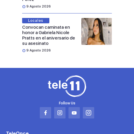
9 Agosto 2026
Locales
Convocan caminata en
honor a Gabriela Nicole
Pratts en el aniversario de
su asesinato
9 Agosto 2026
Follow Us
Abrir
Abrir
Abrir
Abrir
en
en
en
en
una
una
una
una
TeleOnce