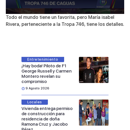
0
Todo el mundo tiene un favorita, pero María isabel
seconds
Rivera, perteneciente a la Tropa 746, tiene los detalles.
of
3
minutes,
11
seconds
Entretenimiento
¡Hay boda! Piloto de F1
George Russell y Carmen
Montero revelan su
compromiso
9 Agosto 2026
Locales
Vivienda entrega permiso
de construcción para
residencia de doña
Ramona Cruz y Jacobo
Pérez