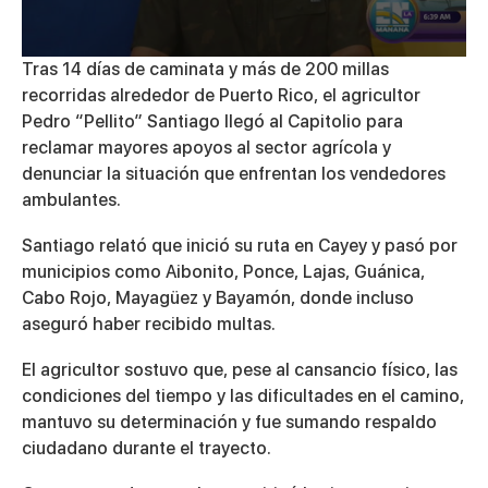
0
Tras 14 días de caminata y más de 200 millas
seconds
recorridas alrededor de Puerto Rico, el agricultor
of
7
Pedro “Pellito” Santiago llegó al Capitolio para
minutes,
reclamar mayores apoyos al sector agrícola y
19
seconds
denunciar la situación que enfrentan los vendedores
ambulantes.
Santiago relató que inició su ruta en Cayey y pasó por
municipios como Aibonito, Ponce, Lajas, Guánica,
Cabo Rojo, Mayagüez y Bayamón, donde incluso
aseguró haber recibido multas.
El agricultor sostuvo que, pese al cansancio físico, las
condiciones del tiempo y las dificultades en el camino,
mantuvo su determinación y fue sumando respaldo
ciudadano durante el trayecto.