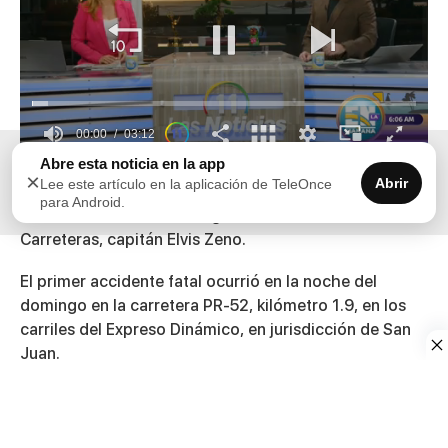
00:00
03:12
0
Abre esta noticia en la app
Tres accidentes fatales fueron reportados durante el
×
seconds
Abrir
Lee este artículo en la aplicación de TeleOnce
fin de semana en las carreteras de Puerto Rico, según
of
para Android.
3
informó el director del Negociado de Patrullas de
minutes,
Carreteras, capitán Elvis Zeno.
12
seconds
El primer accidente fatal ocurrió en la noche del
domingo en la carretera PR-52, kilómetro 1.9, en los
carriles del Expreso Dinámico, en jurisdicción de San
Juan.
Según la investigación de la Policía, Soraya Carolina
Rodríguez, de 36 años y residente de San Juan,
conducía un Kia Soul rojo del año 2018 cuando