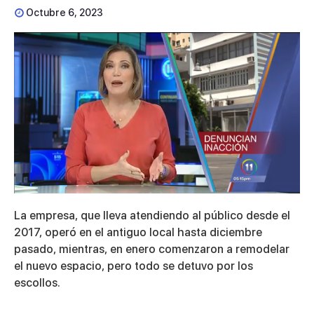
Octubre 6, 2023
0
seconds
La empresa, que lleva atendiendo al público desde el
of
3
2017, operó en el antiguo local hasta diciembre
minutes,
pasado, mientras, en enero comenzaron a remodelar
48
seconds
el nuevo espacio, pero todo se detuvo por los
escollos.