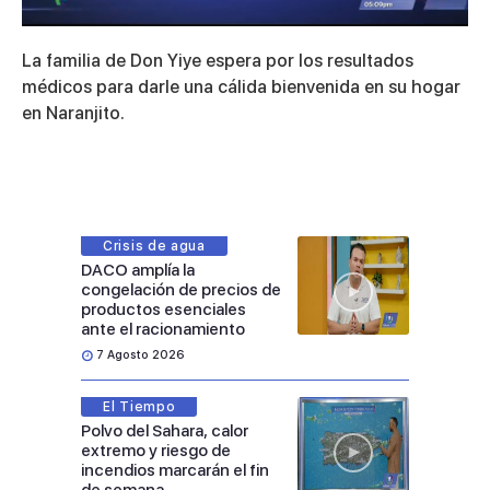
0
of
La familia de Don Yiye espera por los resultados
5
minutes,
médicos para darle una cálida bienvenida en su hogar
47
en Naranjito.
seconds
Crisis de agua
DACO amplía la
congelación de precios de
productos esenciales
ante el racionamiento
7 Agosto 2026
El Tiempo
Polvo del Sahara, calor
extremo y riesgo de
incendios marcarán el fin