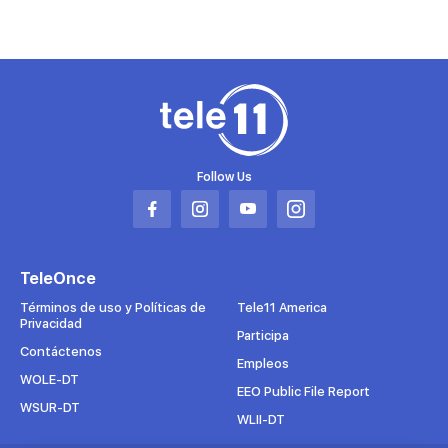
Follow Us
Abrir
Abrir
Abrir
Abrir
en
en
en
en
una
una
una
una
TeleOnce
nueva
nueva
nueva
nueva
pestaña
pestaña
pestaña
pestaña
Términos de uso y Políticas de
Tele11 America
Privacidad
Participa
Contáctenos
Empleos
WOLE-DT
EEO Public File Report
WSUR-DT
WLII-DT