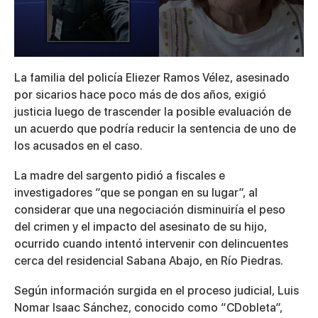
0
seconds
La familia del policía
Eliezer Ramos Vélez
, asesinado
of
por sicarios hace poco más de dos años, exigió
2
minutes,
justicia luego de trascender la posible evaluación de
34
un acuerdo que podría reducir la sentencia de uno de
seconds
los acusados en el caso.
La madre del sargento pidió a fiscales e
investigadores “que se pongan en su lugar”, al
considerar que una negociación disminuiría el peso
del crimen y el impacto del asesinato de su hijo,
ocurrido cuando intentó intervenir con delincuentes
cerca del residencial
Sabana Abajo
, en Río Piedras.
Según información surgida en el proceso judicial,
Luis
Nomar Isaac Sánchez
, conocido como “CDobleta”,