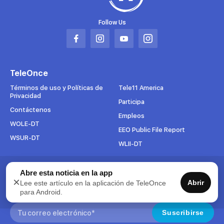
Follow Us
Abrir
Abrir
Abrir
Abrir
en
en
en
en
una
una
una
una
TeleOnce
nueva
nueva
nueva
nueva
pestaña
pestaña
pestaña
pestaña
Términos de uso y Políticas de
Tele11 America
Privacidad
Participa
Contáctenos
Empleos
WOLE-DT
EEO Public File Report
WSUR-DT
WLII-DT
Abre esta noticia en la app
Suscríbete al boletín
×
Abrir
Lee este artículo en la aplicación de TeleOnce
Para mantenerse al tanto de todo lo que pasa en TeleOnce,
para Android.
suscríbase ahora a nuestros boletines.
Search:
Suscribirse