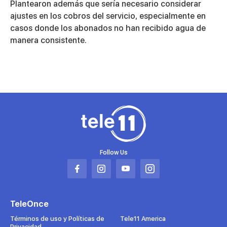
Plantearon además que sería necesario considerar
ajustes en los cobros del servicio, especialmente en
casos donde los abonados no han recibido agua de
manera consistente.
Follow Us
Abrir
Abrir
Abrir
Abrir
en
en
en
en
una
una
una
una
TeleOnce
nueva
nueva
nueva
nueva
pestaña
pestaña
pestaña
pestaña
Términos de uso y Políticas de
Tele11 America
Privacidad