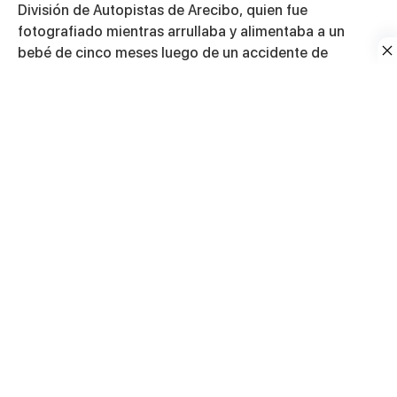
División de Autopistas de Arecibo, quien fue
fotografiado mientras arrullaba y alimentaba a un
bebé de cinco meses luego de un accidente de
tránsito en la autopista
PR-2 José de Diego
.
Según relató el agente, el accidente ocurrió bajo una
intensa lluvia.
Al llegar a la escena, observó humo saliendo del
vehículo y escuchó el llanto inconsolable del menor.
Tras verificar que el bebé no presentaba heridas
visibles, lo sacó del automóvil y lo llevó hasta su
patrulla para mantenerlo seguro mientras personal de
emergencias atendía a su padre, quien resultó herido.
El oficial explicó que, al notar que el niño continuaba
llorando, le preparó un biberón y lo alimentó para
tranquilizarlo.