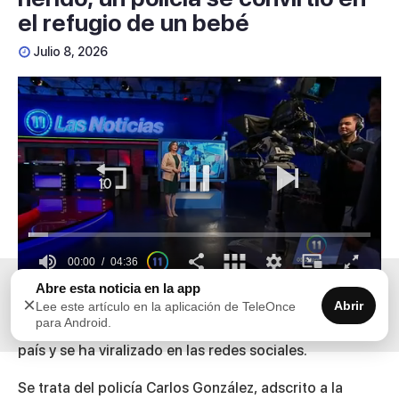
el refugio de un bebé
Julio 8, 2026
00:00
04:36
0
Abre esta noticia en la app
×
seconds
Abrir
Un gesto de solidaridad y humanidad por parte de un
Lee este artículo en la aplicación de TeleOnce
of
para Android.
agente de la Policía de Puerto Rico ha conmovido al
4
minutes,
país y se ha viralizado en las redes sociales.
36
seconds
Se trata del policía
Carlos González
, adscrito a la