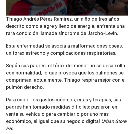
0
Thiago Andrés Pérez Ramírez, un niño de tres años
seconds
descrito como alegre y lleno de energía, enfrenta una
of
3
rara condición llamada síndrome de
Jarcho-Levin.
minutes,
35
Esta enfermedad se asocia a malformaciones óseas,
seconds
un tórax estrecho y complicaciones respiratorias.
Según sus padres, el tórax del menor no se desarrolla
con normalidad, lo que provoca que los pulmones se
compriman; actualmente, Thiago respira mejor con el
pulmón derecho.
Para cubrir los gastos médicos, citas y terapias, sus
padres han tomado medidas difíciles:
pusieron en
venta su vehículo
para cambiarlo por uno más
económico, al igual que su negocio digital
Urban Store
PR
.