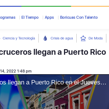
rogramas
El Tiempo
Apps
Boricuas Con Talento
Ciencia y Tecnología
Crisis de agua
De Moda
cruceros llegan a Puerto Rico
l 14, 2022 1:48 pm
Cientos de pasajeros de cruceros llegan a Puerto Rico en el Jueves Santo