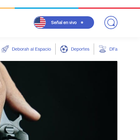
Señal
en vivo
Deborah al Espacio
Deportes
DFarándula