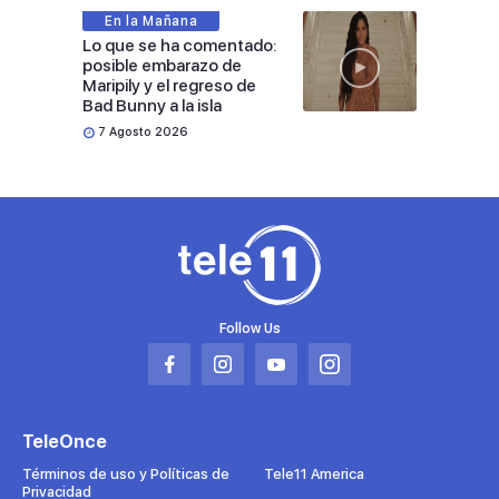
En la Mañana
Lo que se ha comentado:
posible embarazo de
Maripily y el regreso de
Bad Bunny a la isla
7 Agosto 2026
Follow Us
Abrir
Abrir
Abrir
Abrir
en
en
en
en
una
una
una
una
TeleOnce
nueva
nueva
nueva
nueva
pestaña
pestaña
pestaña
pestaña
Términos de uso y Políticas de
Tele11 America
Privacidad