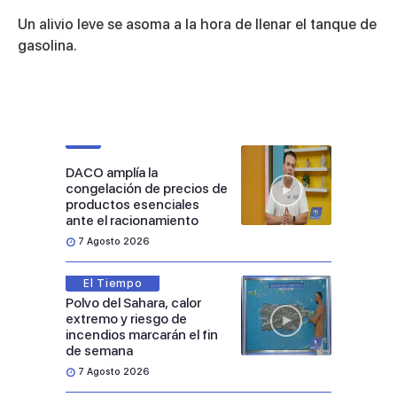
0
seconds
Un alivio leve se asoma a la hora de llenar el tanque de
of
2
gasolina.
minutes,
54
seconds
DACO amplía la
congelación de precios de
productos esenciales
ante el racionamiento
7 Agosto 2026
El Tiempo
Polvo del Sahara, calor
extremo y riesgo de
incendios marcarán el fin
de semana
7 Agosto 2026