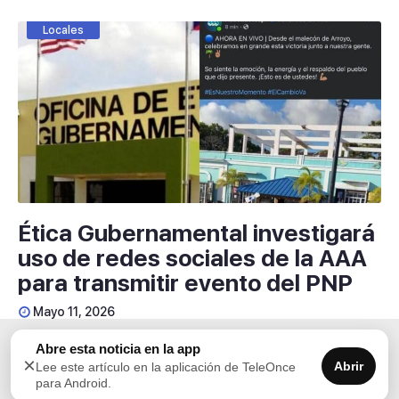
Locales
Ética Gubernamental investigará
uso de redes sociales de la AAA
para transmitir evento del PNP
Mayo 11, 2026
La Oficina de Ética Gubernamental (OEG) confirmó el
Abre esta noticia en la app
×
Abrir
inicio de una investigación relacionada con una
Lee este artículo en la aplicación de TeleOnce
para Android.
querella presentada por el exrepresentante José