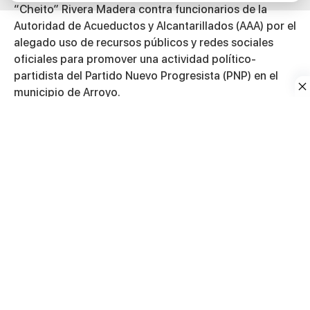
“Cheito” Rivera Madera contra funcionarios de la
Autoridad de Acueductos y Alcantarillados
(AAA) por el
alegado uso de recursos públicos y redes sociales
oficiales para promover una actividad político-
partidista del Partido Nuevo Progresista (PNP) en el
municipio de
Arroyo
.
Tras conocerse la determinación, Rivera Madera
expresó en un comunicado que acoger la querella
representa “un paso importante para garantizar la
sana administración pública y el cumplimiento estricto
de la Ley de Ética Gubernamental”.
“Las instituciones públicas le pertenecen al pueblo de
Puerto Rico, no a ningún partido político”, sostuvo el
exlegislador, quien añadió que el uso de plataformas
oficiales para promover actividades político-
electorales levanta preocupaciones sobre el posible
uso indebido de recursos públicos.