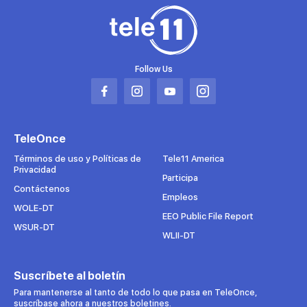
Follow Us
Abrir
Abrir
Abrir
Abrir
en
en
en
en
una
una
una
una
TeleOnce
nueva
nueva
nueva
nueva
pestaña
pestaña
pestaña
pestaña
Términos de uso y Políticas de
Tele11 America
Privacidad
Participa
Contáctenos
Empleos
WOLE-DT
EEO Public File Report
WSUR-DT
WLII-DT
Suscríbete al boletín
Para mantenerse al tanto de todo lo que pasa en TeleOnce,
suscríbase ahora a nuestros boletines.