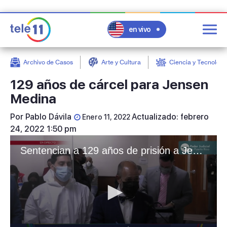
en vivo
Archivo de Casos
Arte y Cultura
Ciencia y Tecnologí
post
129 años de cárcel para Jensen
Medina
Por
Pablo Dávila
Actualizado: febrero
Enero 11, 2022
24, 2022 1:50 pm
Sentencian a 129 años de prisión a Jensen Medina Cardona