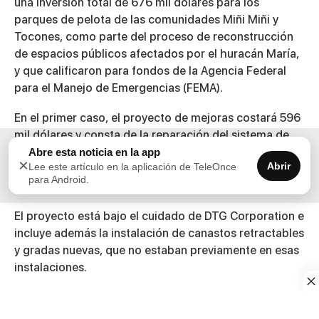
una inversión total de 676 mil dólares para los
parques de pelota de las comunidades Miñi Miñi y
Tocones, como parte del proceso de reconstrucción
de espacios públicos afectados por el huracán María,
y que calificaron para fondos de la Agencia Federal
para el Manejo de Emergencias (FEMA).
En el primer caso, el proyecto de mejoras costará 596
mil dólares y consta de la reparación del sistema de
luces y varios sectores de la pista de caminar, así
Abre esta noticia en la app
×
Abrir
Lee este artículo en la aplicación de TeleOnce
como en los dogouts, cancha, baños y pintura. Toda el
para Android.
área de juego también será reacondicionada.
El proyecto está bajo el cuidado de DTG Corporation e
incluye además la instalación de canastos retractables
y gradas nuevas, que no estaban previamente en esas
instalaciones.
“Con gran satisfacción se comienzan los trabajos en
Tocones, con una inversión de 80 mil dólares, que