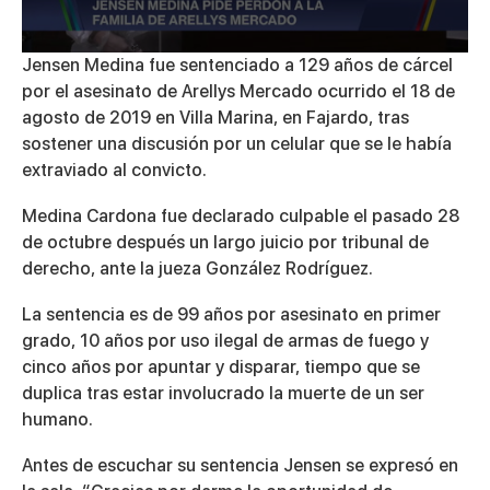
0
Jensen Medina fue sentenciado a 129 años de cárcel
seconds
por el asesinato de Arellys Mercado ocurrido el 18 de
of
2
agosto de 2019 en Villa Marina, en Fajardo, tras
minutes,
sostener una discusión por un celular que se le había
34
seconds
extraviado al convicto.
Medina Cardona fue declarado culpable el pasado 28
de octubre después un largo juicio por tribunal de
derecho, ante la jueza González Rodríguez.
La sentencia es de 99 años por asesinato en primer
grado, 10 años por uso ilegal de armas de fuego y
cinco años por apuntar y disparar, tiempo que se
duplica tras estar involucrado la muerte de un ser
humano.
Antes de escuchar su sentencia Jensen se expresó en