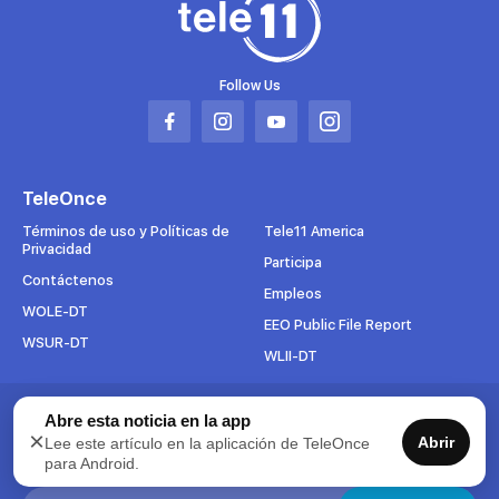
Follow Us
Abrir
Abrir
Abrir
Abrir
en
en
en
en
una
una
una
una
TeleOnce
nueva
nueva
nueva
nueva
pestaña
pestaña
pestaña
pestaña
Términos de uso y Políticas de
Tele11 America
Privacidad
Participa
Contáctenos
Empleos
WOLE-DT
EEO Public File Report
WSUR-DT
WLII-DT
Abre esta noticia en la app
Suscríbete al boletín
×
Abrir
Lee este artículo en la aplicación de TeleOnce
Para mantenerse al tanto de todo lo que pasa en TeleOnce,
para Android.
suscríbase ahora a nuestros boletines.
Search: