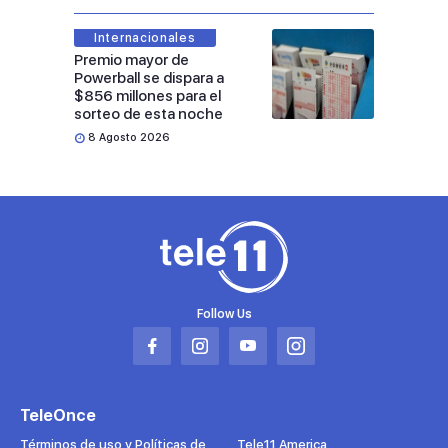
Internacionales
Premio mayor de
Powerball se dispara a
$856 millones para el
sorteo de esta noche
8 Agosto 2026
Follow Us
Abrir
Abrir
Abrir
Abrir
en
en
en
en
una
una
una
una
TeleOnce
nueva
nueva
nueva
nueva
pestaña
pestaña
pestaña
pestaña
Términos de uso y Políticas de
Tele11 America