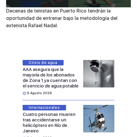
0
Decenas de tenistas en Puerto Rico tendrán la
seconds
oportunidad de entrenar bajo la metodología del
of
4
extenista Rafael Nadal.
minutes,
2
seconds
Crisis de agua
AAA asegura que la
mayoría de los abonados
de Zona 1 ya cuentan con
el servicio de agua potable
9 Agosto 2026
Internacionales
Cuatro personas mueren
tras accidentarse un
helicóptero en Río de
Janeiro