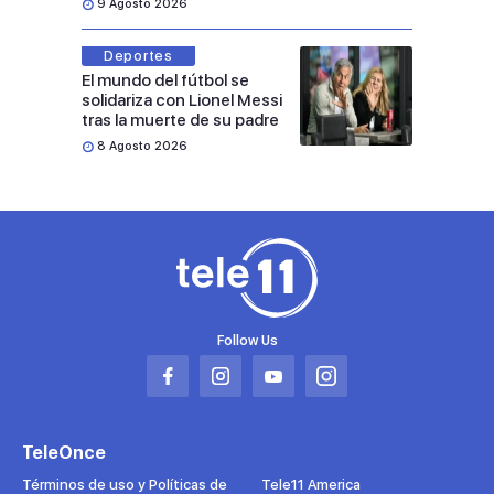
9 Agosto 2026
Deportes
El mundo del fútbol se
solidariza con Lionel Messi
tras la muerte de su padre
8 Agosto 2026
Follow Us
Abrir
Abrir
Abrir
Abrir
en
en
en
en
una
una
una
una
TeleOnce
nueva
nueva
nueva
nueva
pestaña
pestaña
pestaña
pestaña
Términos de uso y Políticas de
Tele11 America