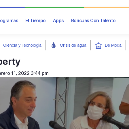
rogramas
El Tiempo
Apps
Boricuas Con Talento
Ciencia y Tecnología
Crisis de agua
De Moda
berty
brero 11, 2022 3:44 pm