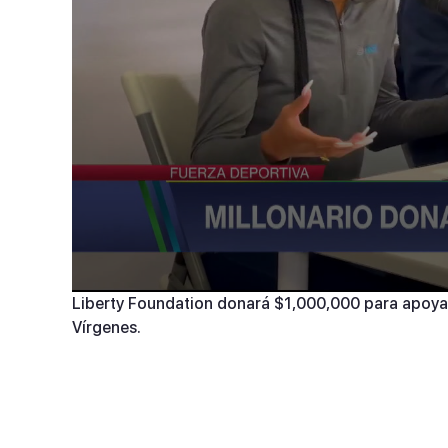
0
Liberty Foundation donará $1,000,000 para apoyar 
seconds
Vírgenes.
of
37
seconds
Volume
90%