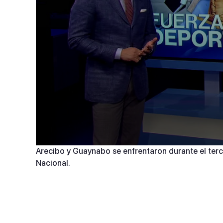
0
Arecibo y Guaynabo se enfrentaron durante el ter
seconds
Nacional.
of
4
minutes,
28
seconds
Volume
90%