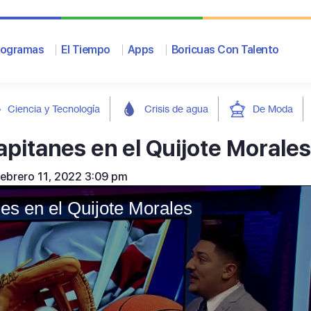
rogramas
El Tiempo
Apps
Boricuas Con Talento
Ciencia y Tecnología
Crisis de agua
De Moda
pitanes en el Quijote Morales
febrero 11, 2022 3:09 pm
es en el Quijote Morales