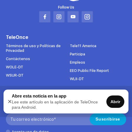
Follow Us
Abrir
Abrir
Abrir
Abrir
en
en
en
en
una
una
una
una
TeleOnce
nueva
nueva
nueva
nueva
pestaña
pestaña
pestaña
pestaña
Términos de uso y Políticas de
Tele11 America
Privacidad
Participa
Contáctenos
Empleos
WOLE-DT
EEO Public File Report
WSUR-DT
WLII-DT
Suscríbete al boletín
Abre esta noticia en la app
×
Abrir
Lee este artículo en la aplicación de TeleOnce
Para mantenerse al tanto de todo lo que pasa en TeleOnce,
para Android.
suscríbase ahora a nuestros boletines.
Search:
Suscribirse
Acepto uso de datos