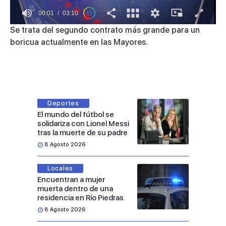
00:01
03:10
0
Se trata del segundo contrato más grande para un
of
boricua actualmente en las Mayores.
3
minutes,
10
seconds
Deportes
El mundo del fútbol se
solidariza con Lionel Messi
tras la muerte de su padre
8 Agosto 2026
Locales
Encuentran a mujer
muerta dentro de una
residencia en Río Piedras
8 Agosto 2026