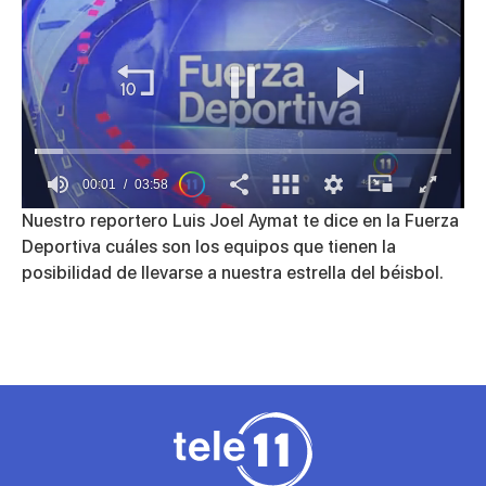
00:01
03:58
0
Nuestro reportero Luis Joel Aymat te dice en la Fuerza
seconds
Deportiva cuáles son los equipos que tienen la
of
3
posibilidad de llevarse a nuestra estrella del béisbol.
minutes,
58
seconds