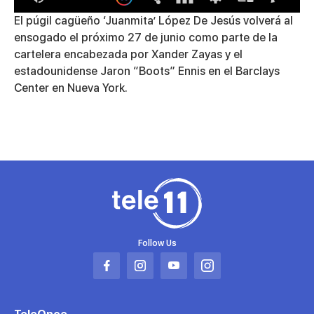
0
El púgil cagüeño ‘Juanmita’ López De Jesús volverá al
seconds
ensogado el próximo 27 de junio como parte de la
of
3
cartelera encabezada por Xander Zayas y el
minutes,
estadounidense Jaron “Boots” Ennis en el Barclays
33
seconds
Center en Nueva York.
Follow Us
Abrir
Abrir
Abrir
Abrir
en
en
en
en
una
una
una
una