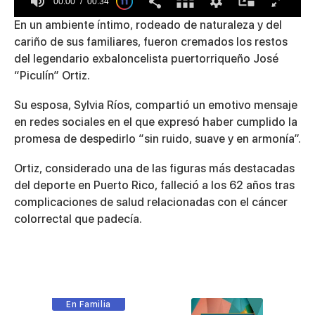
00:00
00:34
0
En un ambiente íntimo, rodeado de naturaleza y del
seconds
cariño de sus familiares, fueron cremados los restos
of
34
del legendario exbaloncelista puertorriqueño José
seconds
“Piculín” Ortiz.
Su esposa, Sylvia Ríos, compartió un emotivo mensaje
en redes sociales en el que expresó haber cumplido la
promesa de despedirlo “sin ruido, suave y en armonía”.
Ortiz, considerado una de las figuras más destacadas
del deporte en Puerto Rico, falleció a los 62 años tras
complicaciones de salud relacionadas con el cáncer
colorrectal que padecía.
En Familia