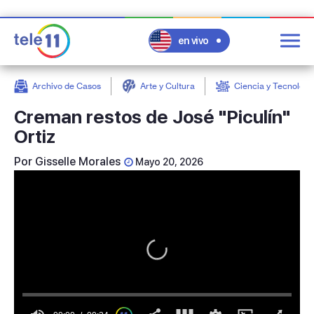
en vivo
Archivo de Casos
Arte y Cultura
Ciencia y Tecnologí
post
Creman restos de José "Piculín"
Ortiz
Por
Gisselle Morales
Mayo 20, 2026