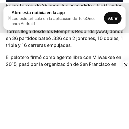
Bryan Torres, de 28 años, fue ascendido a las Grandes
Ligas por los Cardenales de San Luis, según confirmó
Abre esta noticia en la app
×
Abrir
Lee este artículo en la aplicación de TeleOnce
la organización en redes sociales.
para Android.
Torres llega desde los Memphis Redbirds (AAA), donde
en 36 partidos bateó .336 con 2 jonrones, 10 dobles, 1
triple y 16 carreras empujadas.
El pelotero firmó como agente libre con Milwaukee en
2015, pasó por la organización de San Francisco en
2021, militó en liga independiente y regresó al béisbol
organizado en 2024 con San Luis.
Además, debutó con el equipo nacional en el pasado
Clásico Mundial de Béisbol.