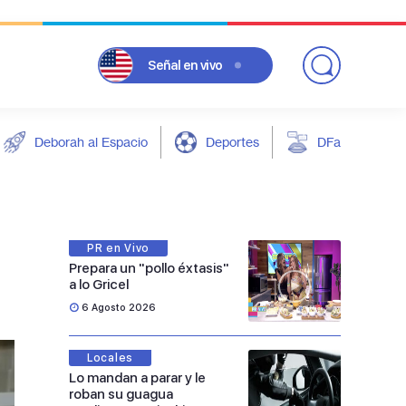
Señal
en vivo
Deborah al Espacio
Deportes
DFarándula
PR en Vivo
Prepara un "pollo éxtasis"
a lo Gricel
6 Agosto 2026
Locales
Lo mandan a parar y le
roban su guagua