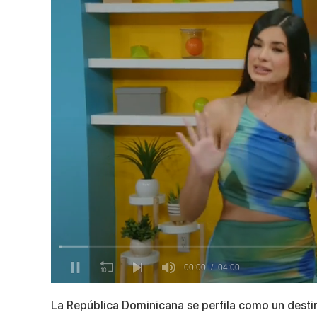
0
seconds
La República Dominicana se perfila como un destino
of