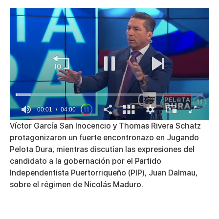
00:01
04:00
0
Víctor García San Inocencio y Thomas Rivera Schatz
of
protagonizaron un fuerte encontronazo en Jugando
4
minutes,
Pelota Dura, mientras discutían las expresiones del
0
candidato a la gobernación por el Partido
Independentista Puertorriqueño (PIP), Juan Dalmau,
sobre el régimen de Nicolás Maduro.