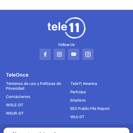
Follow Us
Abrir
Abrir
Abrir
Abrir
en
en
en
en
una
una
una
una
TeleOnce
nueva
nueva
nueva
nueva
pestaña
pestaña
pestaña
pestaña
Términos de uso y Políticas de
Tele11 America
Privacidad
Participa
Contáctenos
Empleos
WOLE-DT
EEO Public File Report
WSUR-DT
WLII-DT