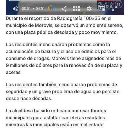
00:01
04:51
0
Durante el recorrido de Radiografía 100×35 en el
of
municipio de Morovis, se observó un ambiente sereno,
4
minutes,
con una plaza pública desolada y poco movimiento.
51
seconds
Los residentes mencionaron problemas como la
acumulación de basura y el uso de edificios para el
consumo de drogas. Morovis tiene asignados más de
9 millones de dólares para la renovación de su plaza y
aceras.
Los residentes también mencionaron problemas de
seguridad y un grave problema de agua que persiste
desde hace décadas.
La alcaldesa ha sido criticada por usar fondos
municipales para asfaltar carreteras estatales
mientras las municipales están en mal estado.