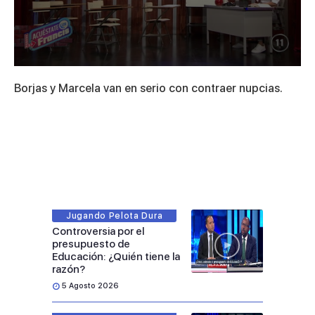
0
seconds
Borjas y Marcela van en serio con contraer nupcias.
of
7
minutes,
11
seconds
Jugando Pelota Dura
Controversia por el
presupuesto de
Educación: ¿Quién tiene la
razón?
5 Agosto 2026