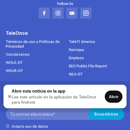
Follow Us
Abrir
Abrir
Abrir
Abrir
en
en
en
en
una
una
una
una
TeleOnce
nueva
nueva
nueva
nueva
pestaña
pestaña
pestaña
pestaña
Términos de uso y Políticas de
Tele11 America
Privacidad
Participa
Contáctenos
Empleos
WOLE-DT
EEO Public File Report
WSUR-DT
WLII-DT
Abre esta noticia en la app
Suscríbete al boletín
×
Abrir
Lee este artículo en la aplicación de TeleOnce
Para mantenerse al tanto de todo lo que pasa en TeleOnce,
para Android.
suscríbase ahora a nuestros boletines.
Search:
Suscribirse
Acepto uso de datos